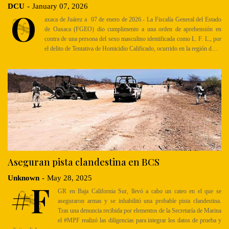
DCU
-
January 07, 2026
O
axaca de Juárez a 07 de enero de 2026.- La Fiscalía General del Estado
de Oaxaca (FGEO) dio cumplimento a una orden de aprehensión en
contra de una persona del sexo masculino identificada como L. F. L., por
el delito de Tentativa de Homicidio Calificado, ocurrido en la región d…
Aseguran pista clandestina en BCS
Unknown
-
May 28, 2025
#F
GR en Baja California Sur, llevó a cabo un cateo en el que se
aseguraron armas y se inhabilitó una probable pista clandestina.
Tras una denuncia recibida por elementos de la Secretaría de Marina
el #MPF realizó las diligencias para integrar los datos de prueba y