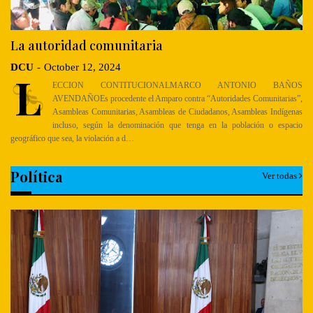
La autoridad comunitaria
DCU
-
October 12, 2024
L
ECCION CONTITUCIONALMARCO ANTONIO BAÑOS
AVENDAÑOEs procedente el Amparo contra “Autoridades Comunitarias”,
Asambleas Comunitarias, Asambleas de Ciudadanos, Asambleas Indígenas
incluso, según la denominación que tenga en la población o espacio
geográfico que sea, la violación a d…
Política
Ver todas