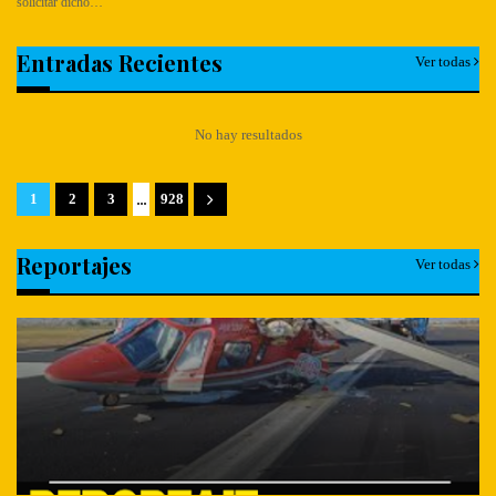
solicitar dicho…
Entradas Recientes
Ver todas
No hay resultados
...
1
2
3
928
Reportajes
Ver todas