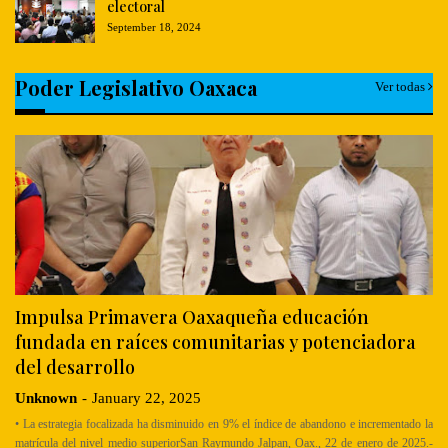
electoral
September 18, 2024
Poder Legislativo Oaxaca
Ver todas
Impulsa Primavera Oaxaqueña educación
fundada en raíces comunitarias y potenciadora
del desarrollo
Unknown
-
January 22, 2025
• La estrategia focalizada ha disminuido en 9% el índice de abandono e incrementado la
matrícula del nivel medio superiorSan Raymundo Jalpan, Oax., 22 de enero de 2025.-