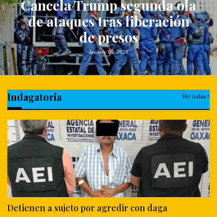
PERIODISTAS
Asesinan a reportero en
Poza Rica Veracruz
January 09, 2026
Indagatoria
Ver todas
Detienen a sujeto por agredir con daga