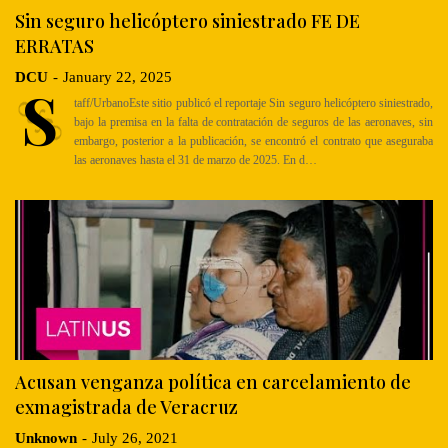
Sin seguro helicóptero siniestrado FE DE
ERRATAS
DCU
-
January 22, 2025
S
taff/UrbanoEste sitio publicó el reportaje Sin seguro helicóptero siniestrado,
bajo la premisa en la falta de contratación de seguros de las aeronaves, sin
embargo, posterior a la publicación, se encontró el contrato que aseguraba
las aeronaves hasta el 31 de marzo de 2025. En d…
Acusan venganza política en carcelamiento de
exmagistrada de Veracruz
Unknown
-
July 26, 2021