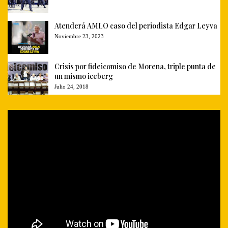
Atenderá AMLO caso del periodista Edgar Leyva
Noviembre 23, 2023
Crisis por fideicomiso de Morena, triple punta de
un mismo iceberg
Julio 24, 2018