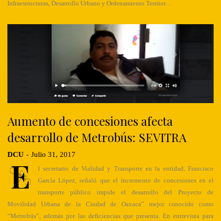
Infraestructuras, Desarrollo Urbano y Ordenamiento Territor…
Aumento de concesiones afecta
desarrollo de Metrobús: SEVITRA
DCU
-
Julio 31, 2017
E
l secretario de Vialidad y Transporte en la entidad, Francisco
García López, señaló que el incremento de concesiones en el
transporte público impide el desarrollo del Proyecto de
Movilidad Urbana de la Ciudad de Oaxaca” mejor conocido como
“Metrobús”, además por las deficiencias que presenta. En entrevista para