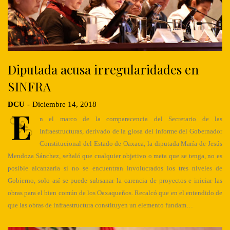
Diputada acusa irregularidades en
SINFRA
DCU
-
Diciembre 14, 2018
E
n el marco de la comparecencia del Secretario de las
Infraestructuras, derivado de la glosa del informe del Gobernador
Constitucional del Estado de Oaxaca, la diputada María de Jesús
Mendoza Sánchez, señaló que cualquier objetivo o meta que se tenga, no es
posible alcanzarla si no se encuentran involucrados los tres niveles de
Gobierno, solo así se puede subsanar la carencia de proyectos e iniciar las
obras para el bien común de los Oaxaqueños. Recalcó que en el entendido de
que las obras de infraestructura constituyen un elemento fundam…