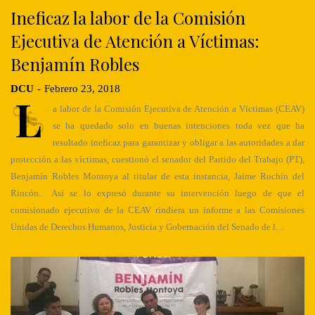
Ineficaz la labor de la Comisión
Ejecutiva de Atención a Víctimas:
Benjamín Robles
DCU
-
Febrero 23, 2018
L
a labor de la Comisión Ejecutiva de Atención a Víctimas (CEAV)
se ha quedado solo en buenas intenciones toda vez que ha
resultado ineficaz para garantizar y obligar a las autoridades a dar
protección a las víctimas, cuestionó el senador del Partido del Trabajo (PT),
Benjamín Robles Montoya al titular de esta instancia, Jaime Rochín del
Rincón. Así se lo expresó durante su intervención luego de que el
comisionado ejecutivo de la CEAV rindiera un informe a las Comisiones
Unidas de Derechos Humanos, Justicia y Gobernación del Senado de l…