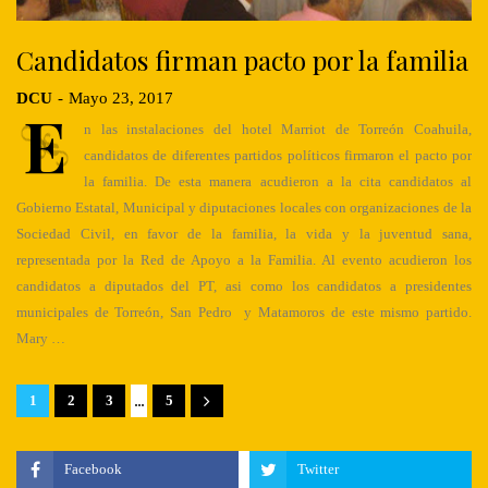
Candidatos firman pacto por la familia
DCU
-
Mayo 23, 2017
E
n las instalaciones del hotel Marriot de Torreón Coahuila,
candidatos de diferentes partidos políticos firmaron el pacto por
la familia. De esta manera acudieron a la cita candidatos al
Gobierno Estatal, Municipal y diputaciones locales con organizaciones de la
Sociedad Civil, en favor de la familia, la vida y la juventud sana,
representada por la Red de Apoyo a la Familia. Al evento acudieron los
candidatos a diputados del PT, asi como los candidatos a presidentes
municipales de Torreón, San Pedro y Matamoros de este mismo partido.
Mary …
...
1
2
3
5