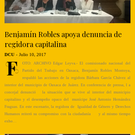
Benjamín Robles apoya denuncia de
regidora capitalina
DCU
-
Julio 10, 2017
F
OTO: ARCHIVO Edgar Leyva.- El comisionado nacional del
Partido del Trabajo en Oaxaca, Benjamín Robles Montoya,
respaldó las acciones de la regidora Bárbara García Chávez al
interior del municipio de Oaxaca de Juárez. En conferencia de prensa, l a
concejal denunció la situación que se vive al interior del municipio
capitalino y el desempeño opaco del munícipe José Antonio Hernández
Fraguas. En este escenario, la regidora de Igualdad de Género y Derechos
Humanos reiteró su compromiso con la ciudadanía y al mismo tiempo
exho…