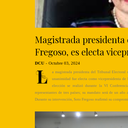
Magistrada presidenta 
Fregoso, es electa vice
DCU
-
Octubre 03, 2024
L
a magistrada presidenta del Tribunal Electoral
unanimidad fue electa como vicepresidenta de
elección se realizó durante la VI Conferenc
representantes de tres países; su mandato será de un año
Durante su intervención, Soto Fregoso reafirmó su comprom