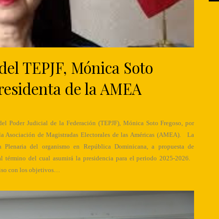
del TEPJF, Mónica Soto
presidenta de la AMEA
 del Poder Judicial de la Federación (TEPJF), Mónica Soto Fregoso, por
 la Asociación de Magistradas Electorales de las Américas (AMEA). La
ia Plenaria del organismo en República Dominicana, a propuesta de
 al término del cual asumirá la presidencia para el periodo 2025-2026.
iso con los objetivos…