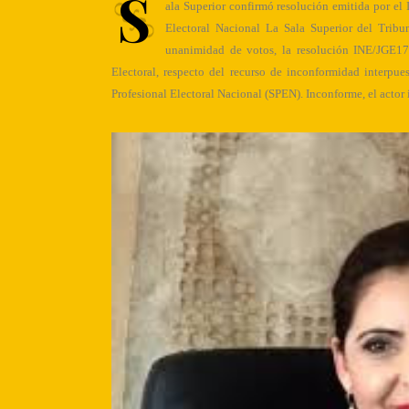
S
ala Superior confirmó resolución emitida por el I
Electoral Nacional La Sala Superior del Tribu
unanimidad de votos, la resolución INE/JGE170
Electoral, respecto del recurso de inconformidad interpues
Profesional Electoral Nacional (SPEN). Inconforme, el act