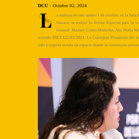
DCU
-
Octubre 02, 2024
L
a mañana de este martes 1 de octubre, en la Sala 
Oaxaca, se realizó la Sesión Especial para la t
General: Manuel Cortés Muriedas, Ana María Má
acuerdo INE/CG2243/2024. La Consejera Presidenta del ór
sido y seguirá siendo un espacio donde se construyen proye