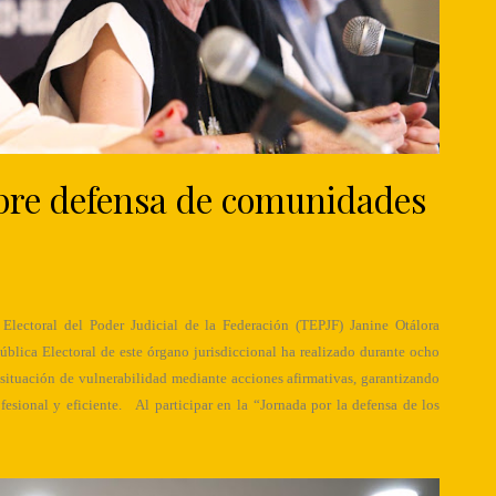
bre defensa de comunidades
 Electoral del Poder Judicial de la Federación (TEPJF) Janine Otálora
ública Electoral de este órgano jurisdiccional ha realizado durante ocho
 situación de vulnerabilidad mediante acciones afirmativas, garantizando
rofesional y eficiente. Al participar en la “Jornada por la defensa de los