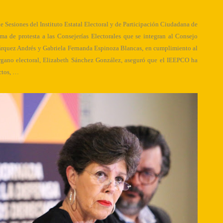
de Sesiones del Instituto Estatal Electoral y de Participación Ciudadana de
oma de protesta a las Consejerías Electorales que se integran al Consejo
rquez Andrés y Gabriela Fernanda Espinoza Blancas, en cumplimiento al
gano electoral, Elizabeth Sánchez González, aseguró que el IEEPCO ha
ctos, …