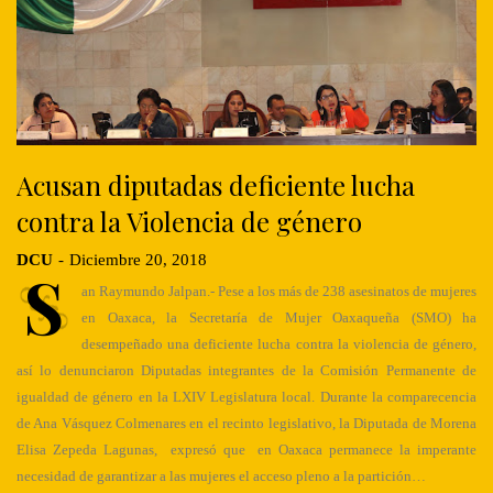
Acusan diputadas deficiente lucha
contra la Violencia de género
DCU
-
Diciembre 20, 2018
S
an Raymundo Jalpan.- Pese a los más de 238 asesinatos de mujeres
en Oaxaca, la Secretaría de Mujer Oaxaqueña (SMO) ha
desempeñado una deficiente lucha contra la violencia de género,
así lo denunciaron Diputadas integrantes de la Comisión Permanente de
igualdad de género en la LXIV Legislatura local. Durante la comparecencia
de Ana Vásquez Colmenares en el recinto legislativo, la Diputada de Morena
Elisa Zepeda Lagunas, expresó que en Oaxaca permanece la imperante
necesidad de garantizar a las mujeres el acceso pleno a la partición…